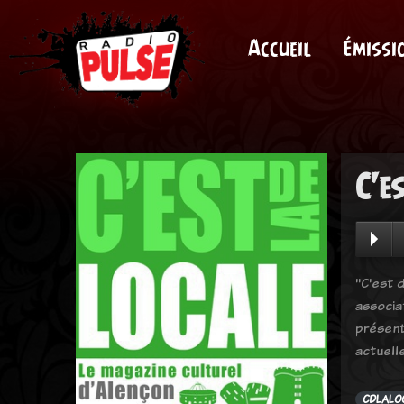
Accueil
Émissi
C'e
"C'est d
associa
présent
actuell
CDLALO