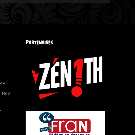
Partenaires
sey
ip Hop
zén!th
y