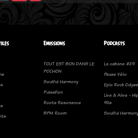
tiles
Emissions
Podcasts
TOUT EST BON DANS LE
La cabane #29
POCHON
ns
Pause Vélo
Soulful Harmony
ts
Epic Rock Odys
Pulsafion
t
Live & Alive - H
Roots Resonance
90s
os
BPM Room
Soulful Harmon
nts