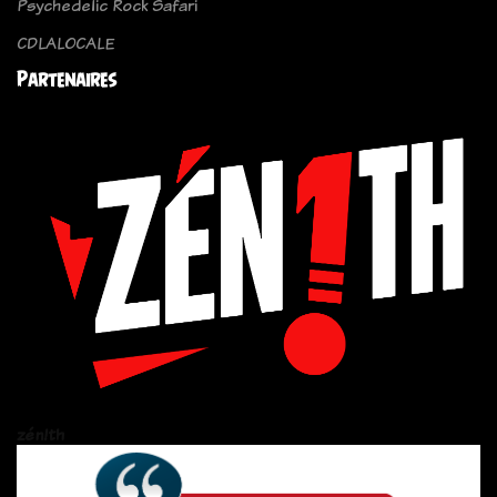
Psychedelic Rock Safari
CDLALOCALE
Partenaires
zén!th