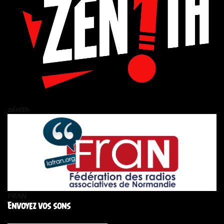
zén!th
FRAN
Envoyez vos sons