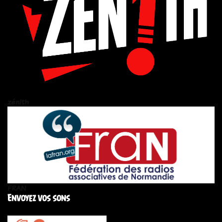
zén!th
FRAN
Envoyez vos sons