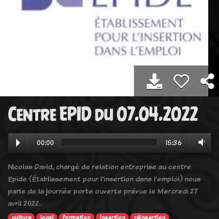
Centre EPID du 07.04.2022
00:00
15:36
Nicolas David, chargé de relation entreprise au centre
Epide (Établissement pour l'insertion dans l'emploi) nous
parle de la journée porte ouverte prévue le Mercredi 27
avril 2022.
culture
local
formation
insertion
réinsertion