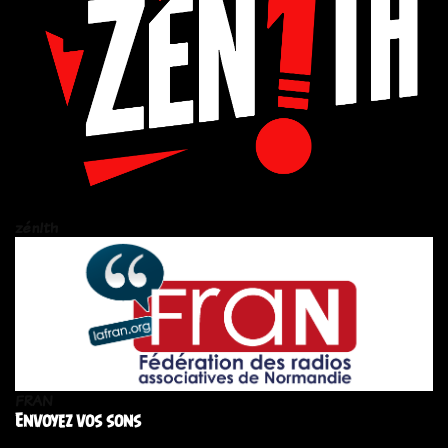
zén!th
FRAN
Envoyez vos sons