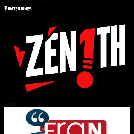
Partenaires
zén!th