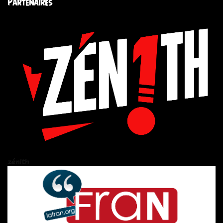
Partenaires
zén!th