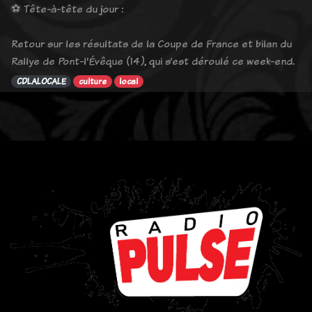
⚽ Tête-à-tête du jour :
Retour sur les résultats de la Coupe de France et bilan du
Rallye de Pont-l'Évêque (14), qui s’est déroulé ce week-end.
CDLALOCALE
culture
local