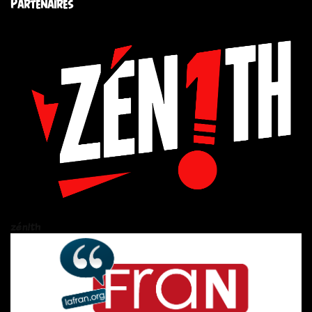
Partenaires
zén!th