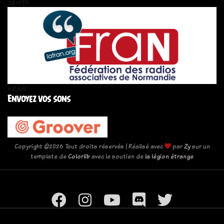
zén!th
FRAN
Envoyez vos sons
Copyright ©
2026 Tout droits réservés | Réalisé avec
par
Zy
sur un
template de
Colorlib
avec le soutien de
la légion étrange