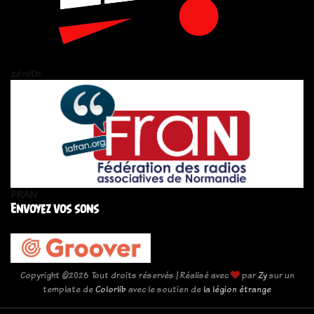
zén!th
FRAN
Envoyez vos sons
Copyright ©
2026 Tout droits réservés | Réalisé avec
par
Zy
sur un
template de
Colorlib
avec le soutien de
la légion étrange