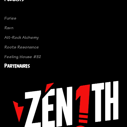
Furies
Ravn
Alt-Rock Alchemy
Roots Resonance
Feeling House #32
Partenaires