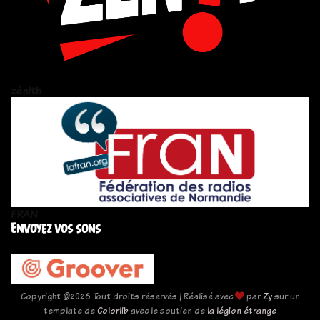
zén!th
FRAN
Envoyez vos sons
Copyright ©
2026 Tout droits réservés | Réalisé avec
par
Zy
sur un
template de
Colorlib
avec le soutien de
la légion étrange