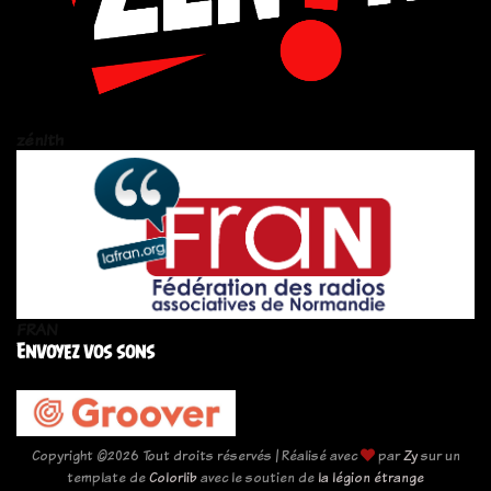
zén!th
FRAN
Envoyez vos sons
Copyright ©
2026 Tout droits réservés | Réalisé avec
par
Zy
sur un
template de
Colorlib
avec le soutien de
la légion étrange