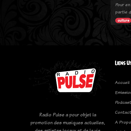
Pour en 
partie d
culture
Liens U
Accueil
Emissio
Podcas
Contac
Radio Pulse a pour objet la
A Prop
promotion des musiques actuelles,
des artistes locaux et de la vie