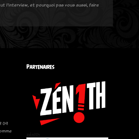
t l'interview, et pourquoi pas vous aussi, faire
Partenaires
9 09
comme
zén!th