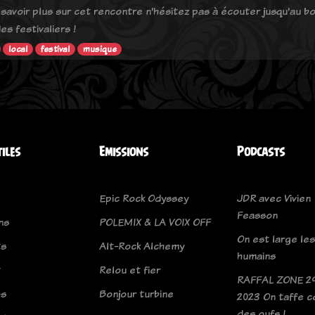
savoir plus sur cet rencontre n'hésitez pas à écouter jusqu'au bou
es festivaliers !
local
festival
musique
tiles
Emissions
Podcasts
Epic Rock Odyssey
JDR avec Vivien
Feasson
ns
POLEMIX & LA VOIX OFF
On est large les
ts
Alt-Rock Alchemy
humains
t
Relou et fier
RAFFAL ZONE 2
os
Bonjour turbine
2023 On taffe 
des oufs !