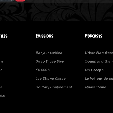
tiles
Emissions
Podcasts
Bonjour turbine
Urban Flow Ses
ns
Deep Blues Dive
Sound and the 
ts
40 000 V
No Escape
t
Les Shows Cases
Le Veilleur de nu
os
Solitary Confinement
Quarantaine
nts