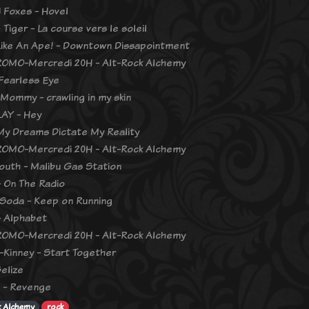
 Foxes - Hovel
Tiger - La course vers le soleil
ike An Ape! - Downtown Dissapointment
OMO-Mercredi 20H - Alt-Rock Alchemy
 Fearless Eye
Mommy - crawling in my skin
AY - Hey
My Dreams Dictate My Reality
OMO-Mercredi 20H - Alt-Rock Alchemy
outh - Malibu Gas Station
 On The Radio
Soda - Keep on Running
 Alphabet
OMO-Mercredi 20H - Alt-Rock Alchemy
-Kinney - Start Together
Belize
e - Revenge
k Alchemy
rock