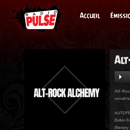
Accueil
Émissi
Alt
Alt-Roc
novatri
AUTOPR
Robin F
Sleepy 