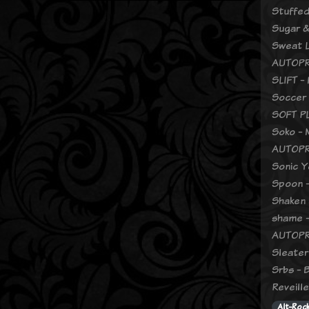
Stuffed
Sugar & 
Sweat L
AUTOPR
SLIFT -
Soccer 
SOFT PL
Soko - 
AUTOPR
Sonic Y
Spoon -
Shaken 
shame -
AUTOPR
Sleater
Srbs - 
Reveill
Alt-Roc