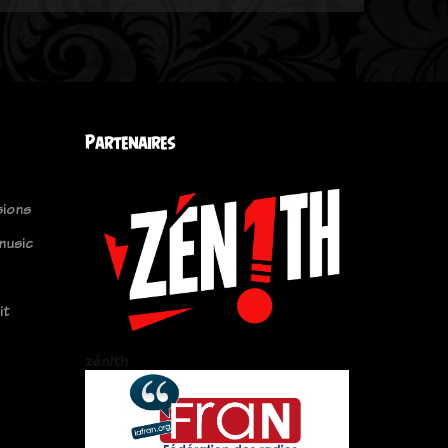
Partenaires
sions
music
it
zén!th