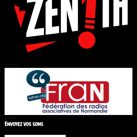
zén!th
FRAN
Envoyez vos sons