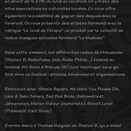
en direct de 18 à 19h du lundi au vendredi. On y traite des
infos associatives ou culturelles locales. On vous offre
également la possibilité de gagner des disques avec la
Ferarock. On vous présente des artistes Normand avec la
rubrique "Le local de l'étape" co-produit par le collectif de
radios musiques actuelles Normand "La Musicale"
Dans cette émission, les différentes radios de l’Amusicale
(Station B, RadioPulse, 666, Radio Phénix…) étaient au
festival Art Sonic à Briouze (61) pour interroger ceux qui
font vivre ce festival : artistes, bénévoles et organisateurs.
Retrouvez ainsi : Simple Square, We Hate You Please Die,
Laze & Saku Sahara, Bad Bad Birds, Gallowstreet,
Jahneration, Marion Dufour (Humoriste), Benoit Loret
(Président D’art Sonic)
Énorme merci à Thomas Maignan de Station B, qui a animé