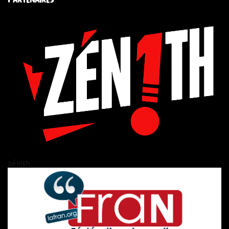
zén!th