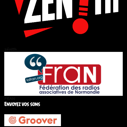
zén!th
FRAN
Envoyez vos sons