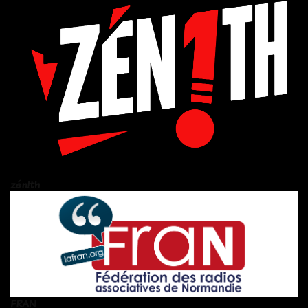
zén!th
FRAN