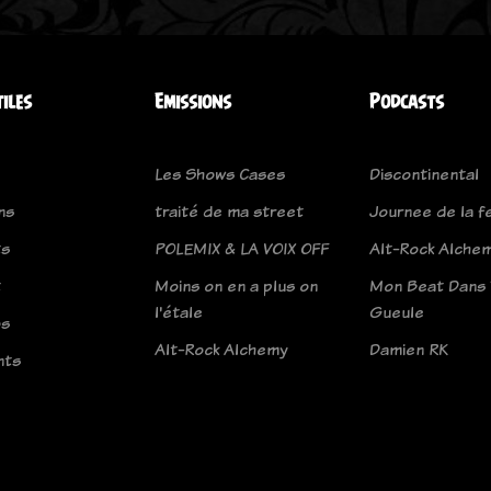
tiles
Emissions
Podcasts
Les Shows Cases
Discontinental
ns
traité de ma street
Journee de la 
ts
POLEMIX & LA VOIX OFF
Alt-Rock Alche
t
Moins on en a plus on
Mon Beat Dans 
l'étale
Gueule
os
Alt-Rock Alchemy
Damien RK
nts