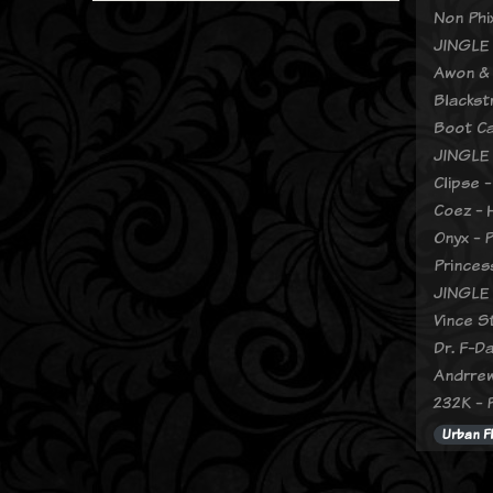
Non Phix
JINGLE
Awon & 
Blackst
Boot Ca
JINGLE
Clipse -
Coez -
Onyx - 
Princes
JINGLE
Vince S
Dr. F-Da
Andrrew
232K - 
Urban F