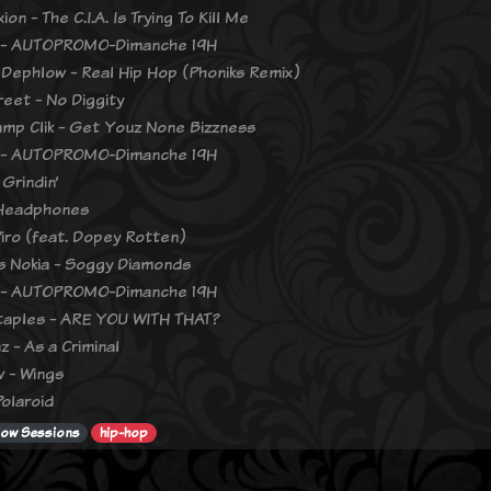
ion - The C.I.A. Is Trying To Kill Me
 - AUTOPROMO-Dimanche 19H
Dephlow - Real Hip Hop (Phoniks Remix)
reet - No Diggity
mp Clik - Get Youz None Bizzness
 - AUTOPROMO-Dimanche 19H
 Grindin’
 Headphones
Piro (feat. Dopey Rotten)
s Nokia - Soggy Diamonds
 - AUTOPROMO-Dimanche 19H
taples - ARE YOU WITH THAT?
z - As a Criminal
 - Wings
Polaroid
low Sessions
hip-hop