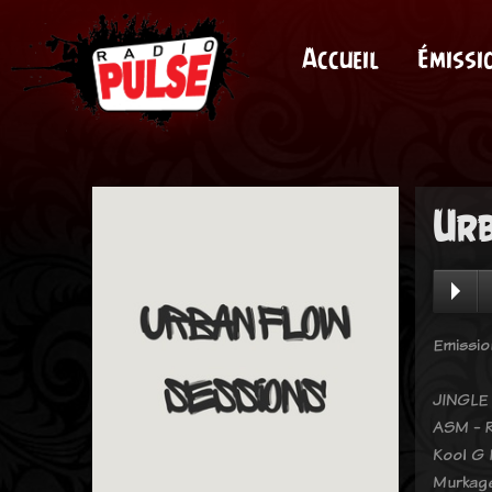
Accueil
Émissi
Urb
Emissio
JINGLE 
ASM - R
Kool G 
Murkage