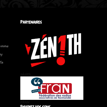
Partenaires
femme
my
Ta
zén!th
FRAN
Envoyez vos sons