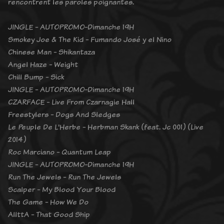
rencontrent les paroles poignantes.
JINGLE - AUTOPROMO-Dimanche 19H
Smokey Joe & The Kid - Fumando José y el Nino
Chinese Man - Shikantaza
Angel Haze - Weight
Chill Bump - Sick
JINGLE - AUTOPROMO-Dimanche 19H
CZARFACE - Live From Czarnagie Hall
Freestylers - Dogs And Sledges
Le Peuple De L'Herbe - Herbman Skank (feat. Jc 001) (Live
2014)
Roc Marciano - Quantum Leap
JINGLE - AUTOPROMO-Dimanche 19H
Run The Jewels - Run The Jewels
Scalper - My Blood Your Blood
The Game - How We Do
AllttA - That Good Ship