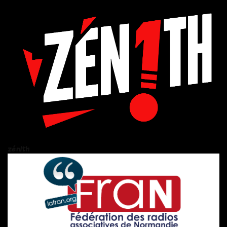
zén!th