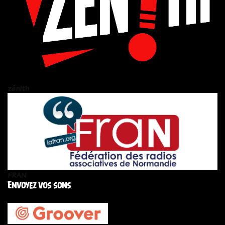
zén!th
FRAN
Envoyez vos sons