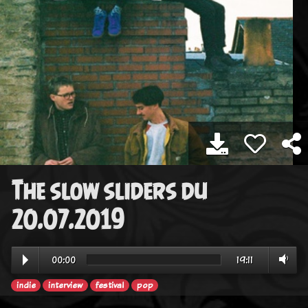
The slow sliders du
20.07.2019
00:00
19:11
indie
interview
festival
pop