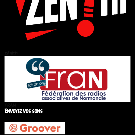
zén!th
FRAN
Envoyez vos sons