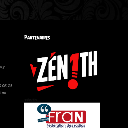
Partenaires
sey
 05 23
 les
zén!th