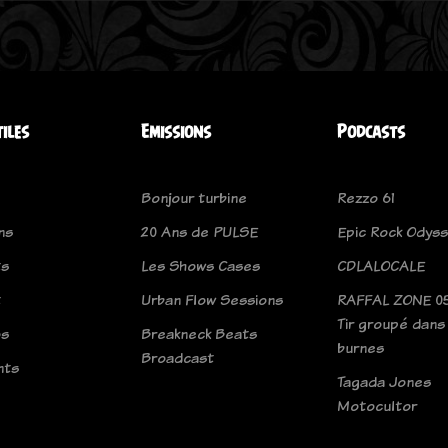
tiles
Emissions
Podcasts
Bonjour turbine
Rezzo 61
ns
20 Ans de PULSE
Epic Rock Odys
ts
Les Shows Cases
CDLALOCALE
t
Urban Flow Sessions
RAFFAL ZONE 05
Tir groupé dans
os
Breakneck Beats
burnes
Broadcast
nts
Tagada Jones
Motocultor