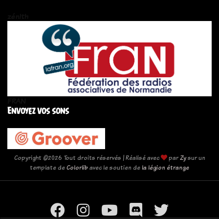
zén!th
FRAN
Envoyez vos sons
Copyright ©
2026 Tout droits réservés | Réalisé avec
par
Zy
sur un
template de
Colorlib
avec le soutien de
la légion étrange