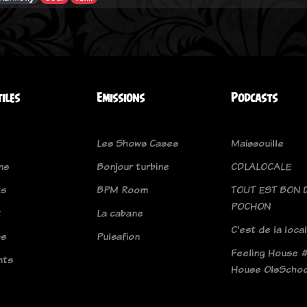
tiles
Emissions
Podcasts
Les Shows Cases
Maissouille
ns
Bonjour turbine
CDLALOCALE
ts
BPM Room
TOUT EST BON 
POCHON
t
La cabane
C'est de la loca
os
Pulsafion
Feeling House 
nts
House OlsSchoo