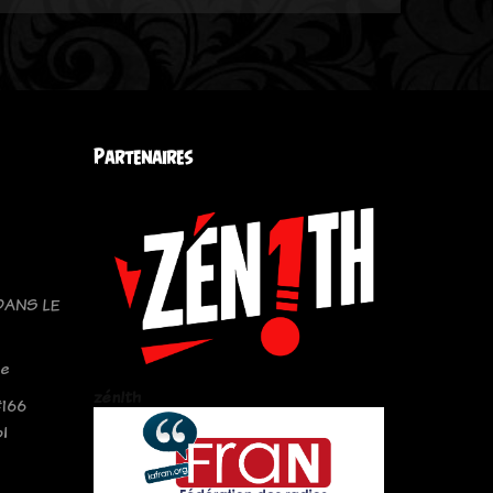
Partenaires
DANS LE
le
zén!th
#166
l