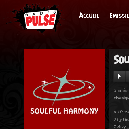
Accueil
Émissi
Sou
Une émi
classiq
AUTOPR
Billy Pa
Bobby _