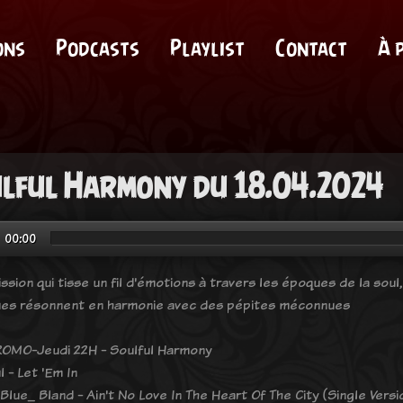
ons
Podcasts
Playlist
Contact
À 
lful Harmony du 18.04.2024
00:00
ssion qui tisse un fil d'émotions à travers les époques de la sou
ues résonnent en harmonie avec des pépites méconnues
OMO-Jeudi 22H - Soulful Harmony
ul - Let 'Em In
Blue_ Bland - Ain't No Love In The Heart Of The City (Single Versi