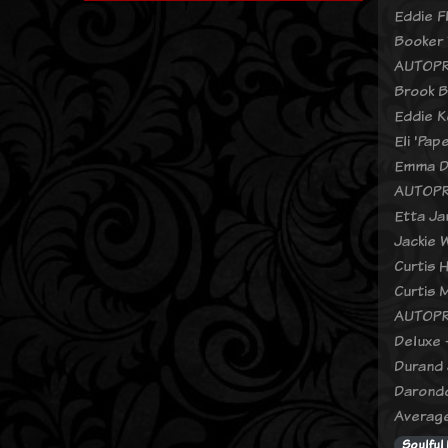
Eddie F
Booker 
AUTOPR
Brook B
Eddie K
Eli 'Pa
Emma D
AUTOPR
Etta Ja
Jackie 
Curtis 
Curtis 
AUTOPR
Deluxe 
Durand 
Darondo
Average
Soulful