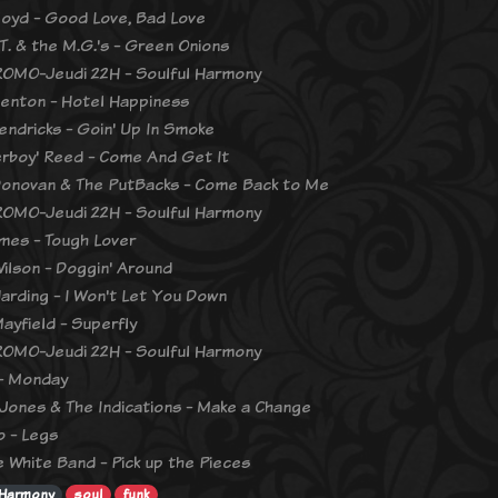
loyd - Good Love, Bad Love
T. & the M.G.'s - Green Onions
OMO-Jeudi 22H - Soulful Harmony
enton - Hotel Happiness
endricks - Goin' Up In Smoke
perboy' Reed - Come And Get It
onovan & The PutBacks - Come Back to Me
OMO-Jeudi 22H - Soulful Harmony
mes - Tough Lover
Wilson - Doggin' Around
Harding - I Won't Let You Down
Mayfield - Superfly
OMO-Jeudi 22H - Soulful Harmony
- Monday
Jones & The Indications - Make a Change
 - Legs
 White Band - Pick up the Pieces
 Harmony
soul
funk