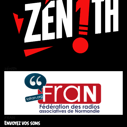
zén!th
FRAN
Envoyez vos sons