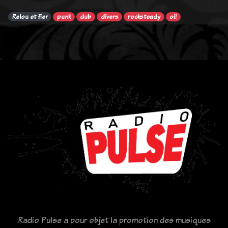
Relou et fier
punk
dub
divers
rocksteady
oi!
Radio Pulse a pour objet la promotion des musiques