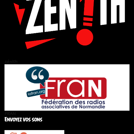
zén!th
FRAN
Envoyez vos sons