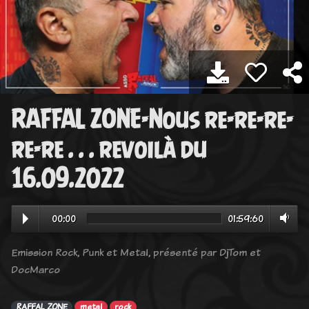
RAFFAL ZONE-Nous re-re-re-
re-re . . . revoilà du
16.09.2022
00:00
01:59:60
Emission Rock, Punk et Metal, présenté par DjTom et
DocMarco
RAFFAL ZONE
metal
rock