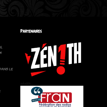
Partenaires
d,
 4
DANS LE
zén!th
t