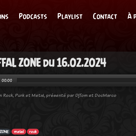
ons
Podcasts
Playlist
Contact
À 
FAL ZONE du 16.02.2024
00:00
n Rock, Punk et Metal, présenté par DjTom et DocMarco
 ZONE
metal
rock