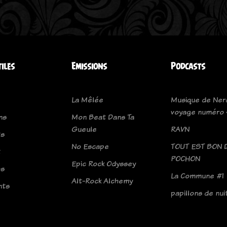
tiles
Emissions
Podcasts
La Mêlée
Musique de Ner
voyage numéro
ns
Mon Beat Dans Ta
Gueule
RAVN
ts
No Escape
TOUT EST BON 
t
POCHON
Epic Rock Odyssey
os
La Commune #1
Alt-Rock Alchemy
nts
papillons de nui