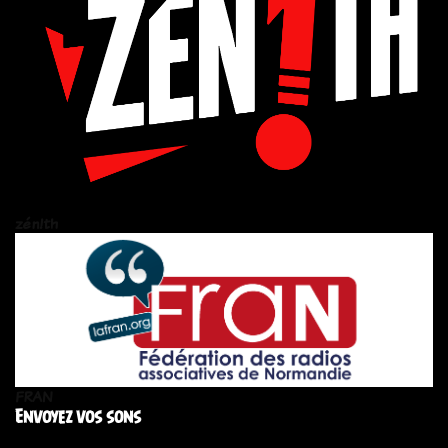
zén!th
FRAN
Envoyez vos sons