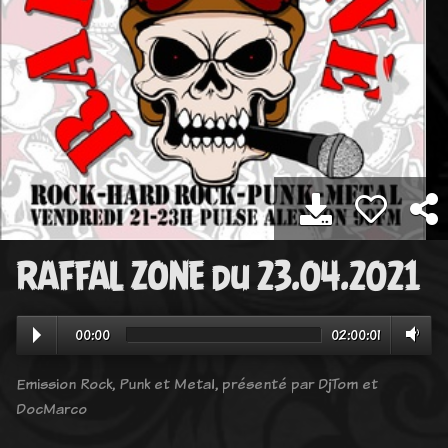
RAFFAL ZONE du 23.04.2021
00:00
02:00:01
Emission Rock, Punk et Metal, présenté par DjTom et
DocMarco