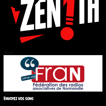
zén!th
FRAN
Envoyez vos sons