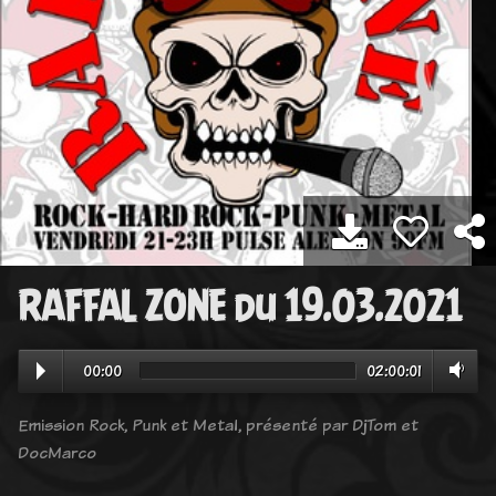
RAFFAL ZONE du 19.03.2021
00:00
02:00:01
Emission Rock, Punk et Metal, présenté par DjTom et
DocMarco