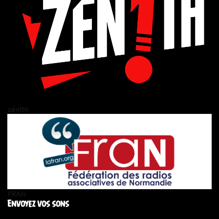
zén!th
FRAN
Envoyez vos sons