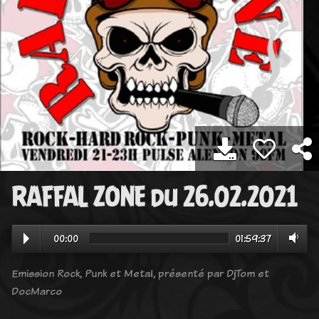
RAFFAL ZONE du 26.02.2021
00:00
01:59:37
Emission Rock, Punk et Metal, présenté par DjTom et
DocMarco