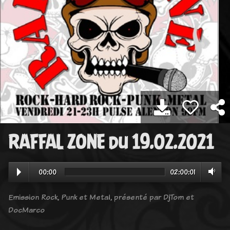
RAFFAL ZONE du 19.02.2021
00:00
02:00:01
Emission Rock, Punk et Metal, présenté par DjTom et
DocMarco