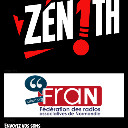
zén!th
FRAN
Envoyez vos sons