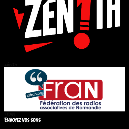
zén!th
FRAN
Envoyez vos sons