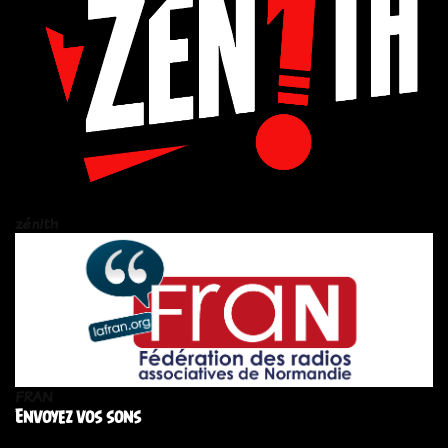
zén!th
FRAN
Envoyez vos sons