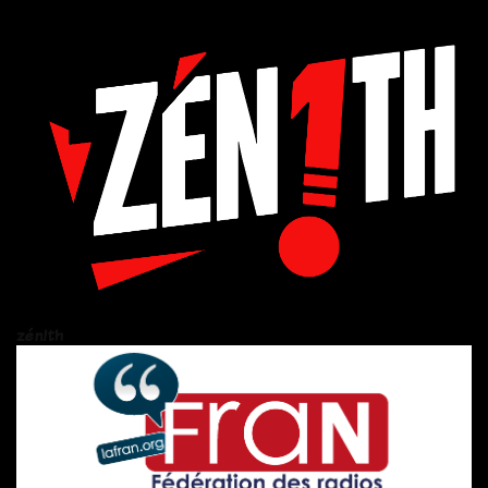
zén!th