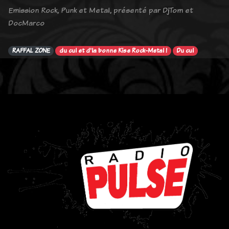
Emission Rock, Punk et Metal, présenté par DjTom et
DocMarco
RAFFAL ZONE
du cul et d'la bonne Kise Rock-Metal !
Du cul