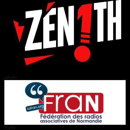
zén!th
FRAN