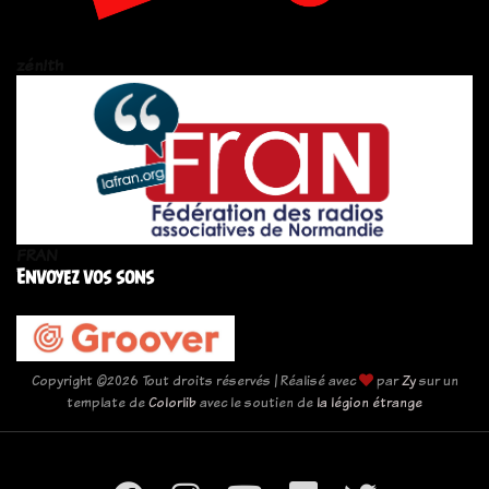
zén!th
FRAN
Envoyez vos sons
Copyright ©
2026 Tout droits réservés | Réalisé avec
par
Zy
sur un
template de
Colorlib
avec le soutien de
la légion étrange