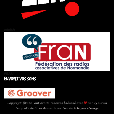
zén!th
FRAN
Envoyez vos sons
Copyright ©
2026 Tout droits réservés | Réalisé avec
par
Zy
sur un
template de
Colorlib
avec le soutien de
la légion étrange