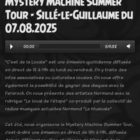
Mystery Machine Summer
Tour - Sillé-le-Guillaume du
07.08.2025
00:00
59:38
"C'est de la Locale" est une émission quotidienne diffusée
en direct de 18 à 19h du lundi au vendredi. On y traite des
infos associatives ou culturelles locales. On vous offre
également la possibilité de gagner des disques avec la
Ferarock. On vous présente des artistes Normand avec la
rubrique "Le local de l'étape" co-produit par le collectif de
radios musiques actuelles Normand "La Musicale"
Cet été, nous organisons la Mystery Machine Summer Tour,
c’est-à-dire une émission en direct de 18h à 19h, diffusée
depuis différentes villes et villages de l’Orne et de la