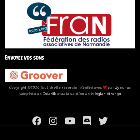
FRAN
Envoyez vos sons
Copyright ©
2026 Tout droits réservés | Réalisé avec
par
Zy
sur un
template de
Colorlib
avec le soutien de
la légion étrange