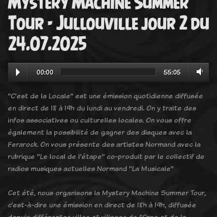
Mystery Machine Summer
Tour - Jullouville jour 2 du
24.07.2025
00:00
55:05
"C'est de la Locale" est une émission quotidienne diffusée
en direct de 18 à 19h du lundi au vendredi. On y traite des
infos associatives ou culturelles locales. On vous offre
également la possibilité de gagner des disques avec la
Ferarock. On vous présente des artistes Normand avec la
rubrique "Le local de l'étape" co-produit par le collectif de
radios musiques actuelles Normand "La Musicale"
Cet été, nous organisons la Mystery Machine Summer Tour,
c’est-à-dire une émission en direct de 18h à 19h, diffusée
depuis différentes villes et villages de l’Orne et de la