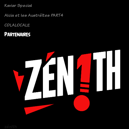
Kaviar Special
Alcia et les Austréïtes PART4
CDLALOCALE
Partenaires
zén!th