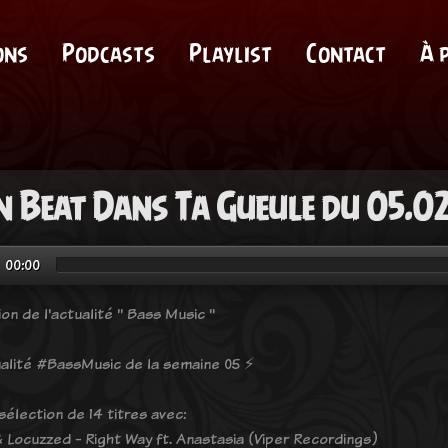
ons
Podcasts
Playlist
Contact
À 
 Beat Dans Ta Gueule du 05.0
00:00
on de l'actualité " Bass Music "
tualité #BassMusic de la semaine 05 ⚡️
sélection de 14 titres avec:
 Locuzzed - Right Way ft. Anastasia (Viper Recordings)