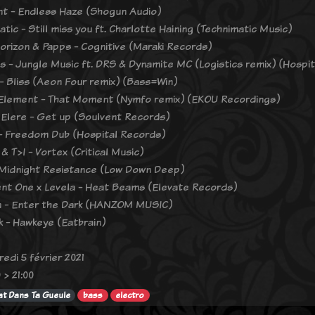
t - Endless Haze (Shogun Audio)
tic - Still miss you ft. Charlotte Haining (Technimatic Music)
orizon & Papps - Cognitive (Maraki Records)
cs - Jungle Music ft. DRS & Dynamite MC (Logistics remix) (Hospi
 - Bliss (Aeon Four remix) (Bass=Win)
Element - That Moment (Nymfo remix) (EKOU Recordings)
 Elere - Get up (Soulvent Records)
- Freedom Dub (Hospital Records)
 & T>I - Vortex (Critical Music)
 Midnight Resistance (Low Down Deep)
t One x Levela - Heat Beams (Elevate Records)
 - Enter the Dark (HANZOM MUSIC)
k - Hawkeye (Eatbrain)
edi 5 février 2021
 > 21:00
t Dans Ta Gueule
bass
electro