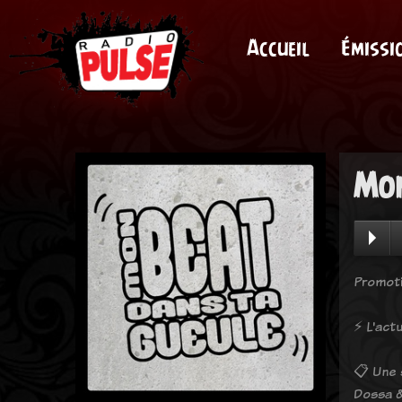
Accueil
Émissi
Mon
Promoti
⚡️ L'ac
📋 Une 
Dossa &