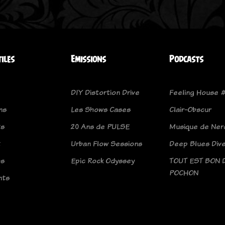
tiles
Emissions
Podcasts
DIY Distortion Drive
Feeling House 
ns
Les Shows Cases
Clair-Obscur
ts
20 Ans de PULSE
Musique de Nerd
t
Urban Flow Sessions
Deep Blues Div
os
Epic Rock Odyssey
TOUT EST BON 
POCHON
nts