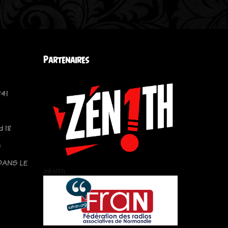
Partenaires
#41
 18
e
DANS LE
zén!th