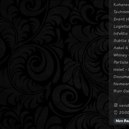
Koheren
Technima
Event H
Logisti
Infekto
Subtle 
Askel &
Whiney 
Particle
Heist -
Documen
Nemean
Burr Oa
📆 vendr
⏰ 20:00
Mon Bea