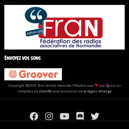
zén!th
FRAN
Envoyez vos sons
Copyright ©
2026 Tout droits réservés | Réalisé avec
par
Zy
sur un
template de
Colorlib
avec le soutien de
la légion étrange