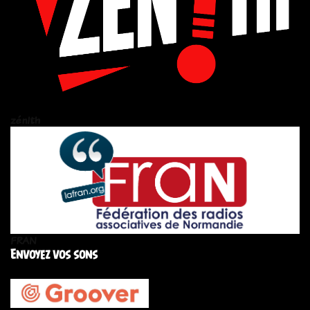
zén!th
FRAN
Envoyez vos sons