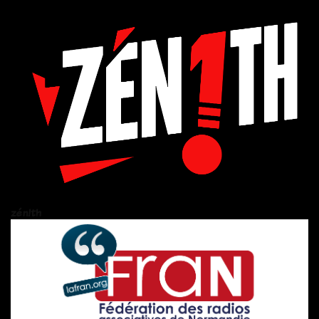
zén!th