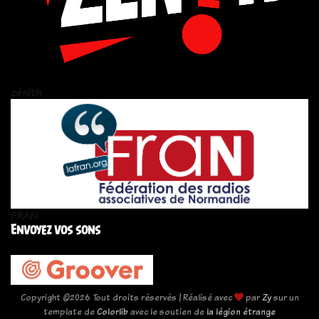
zén!th
FRAN
Envoyez vos sons
Copyright ©
2026 Tout droits réservés | Réalisé avec
par
Zy
sur un
template de
Colorlib
avec le soutien de
la légion étrange