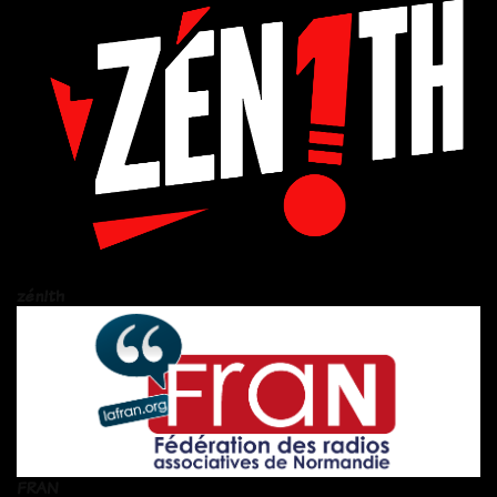
zén!th
FRAN