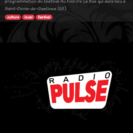
programmation du festival Au Foin De La Rue qui aura lieu à
Saint-Denis-de-Gastines (53).
culture
local
festival