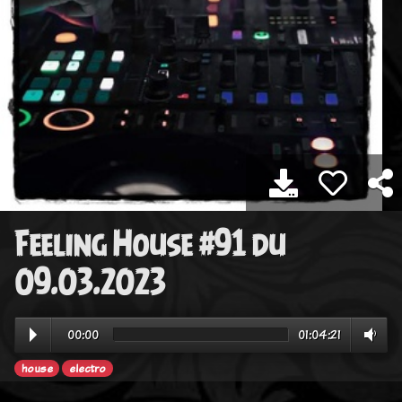
Feeling House #91 du
09.03.2023
00:00
01:04:21
house
electro