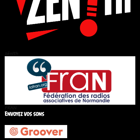
zén!th
FRAN
Envoyez vos sons