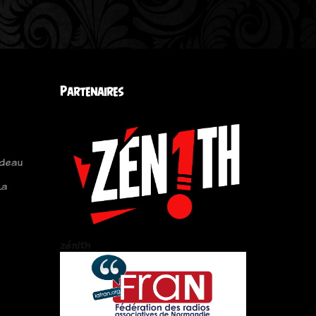
Partenaires
ndeau
La
zén!th