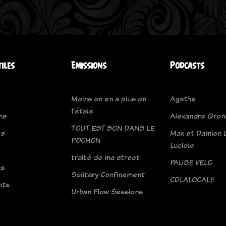
tiles
Emissions
Podcasts
Moins on en a plus on
Agathe
l'étale
ns
Alexandre Gro
TOUT EST BON DANS LE
ts
Max et Damien 
POCHON
Luciole
t
traité de ma street
PAUSE VELO
os
Solitary Confinement
CDLALOCALE
nts
Urban Flow Sessions