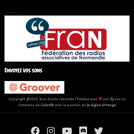
zén!th
FRAN
Envoyez vos sons
Copyright ©
2026 Tout droits réservés | Réalisé avec
par
Zy
sur un
template de
Colorlib
avec le soutien de
la légion étrange