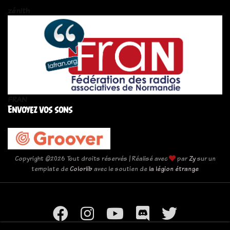
zén!th
FRAN
Envoyez vos sons
Copyright ©
2026 Tout droits réservés | Réalisé avec
par
Zy
sur un
template de
Colorlib
avec le soutien de
la légion étrange