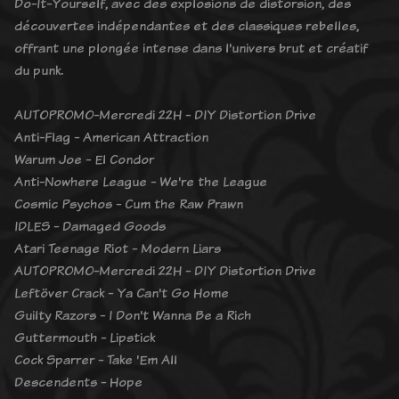
Do-It-Yourself, avec des explosions de distorsion, des
découvertes indépendantes et des classiques rebelles,
offrant une plongée intense dans l'univers brut et créatif
du punk.
AUTOPROMO-Mercredi 22H - DIY Distortion Drive
Anti-Flag - American Attraction
Warum Joe - El Condor
Anti-Nowhere League - We're the League
Cosmic Psychos - Cum the Raw Prawn
IDLES - Damaged Goods
Atari Teenage Riot - Modern Liars
AUTOPROMO-Mercredi 22H - DIY Distortion Drive
Leftöver Crack - Ya Can't Go Home
Guilty Razors - I Don't Wanna Be a Rich
Guttermouth - Lipstick
Cock Sparrer - Take 'Em All
Descendents - Hope