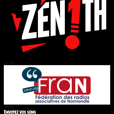
zén!th
FRAN
Envoyez vos sons